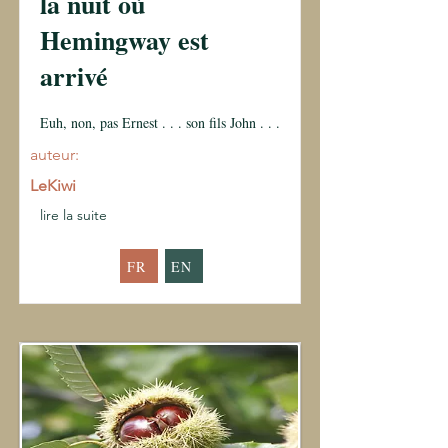
la nuit où
Hemingway est
arrivé
Euh, non, pas Ernest . . . son fils John . . .
auteur:
LeKiwi
lire la suite
FR
EN