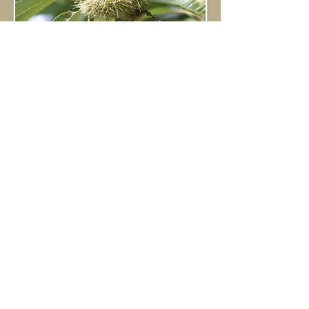
l’arbre à pain
Le matin, châtaignes ; à midi, chapelure
de châtaignes ; le soir, châtaignes séchées .
. .
auteur:
LeKiwi
lire la suite
FR
EN