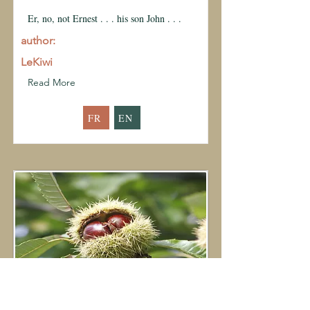
Er, no, not Ernest . . . his son John . . .
author:
LeKiwi
Read More
FR
EN
the bread tree