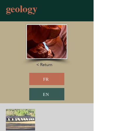
geology
< Return
FR
EN